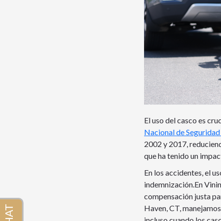
El uso del casco es cru
Nacional de Seguridad
2002 y 2017, reduciendo
que ha tenido un impact
En los accidentes, el u
indemnización.En Vini
compensación justa par
Haven, CT, manejamos e
incluso cuando los casc