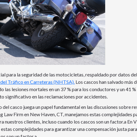
cial para la seguridad de las motocicletas, respaldado por datos de
 del Tráfico en Carreteras (NHTSA).
Los cascos han salvado más d
 las lesiones mortales en un 37 % para los conductores y un 41 % p
o significativo en las reclamaciones por accidentes.
so del casco juega un papel fundamental en las discusiones sobre r
ng Law Firm en New Haven, CT, manejamos estas complejidades pa
a nuestros clientes, incluso cuando los cascos son un factor.a En
stas complejidades para garantizar una compensación justa para 
os son un factor.a