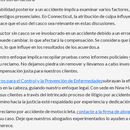
bilidad posterior a un accidente implica examinar varios factores
 testigos presenciales. En Connecticut, la atribución de culpa influy
ce que el uso del casco sea relevante en estas discusiones.
uctor sin casco se ve involucrado en un accidente debido a un error
 puede cambiar, lo que afectará la compensación. Se considera que 
s, lo que influye en los resultados de los acuerdos.a
estro enfoque implica recopilar pruebas como informes policiale
u reclamo. No dejamos piedra sin remover y llevamos a cabo inves
mpensación justa para nuestros clientes.
ros para el Control y la Prevención de Enfermedades
subrayan la ef
nes en la cabeza, guiando nuestro enfoque legal. Con sede en New H
sus clientes a través del intrincado proceso de litigio por accident
ino hacia la justicia esté respaldado por experiencia y dedicación
 reclamo por accidente de motocicleta,
contacte a la firma de abo
 su caso. Deje que nuestros abogados experimentados lo ayuden a 
merece.