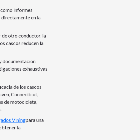
, como informes
e directamente en la
 de otro conductor, la
los cascos reducen la
s y documentación
tigaciones exhaustivas
icacia de los cascos
aven, Connecticut,
es de motocicleta,
.
gados Vining
para una
obtener la