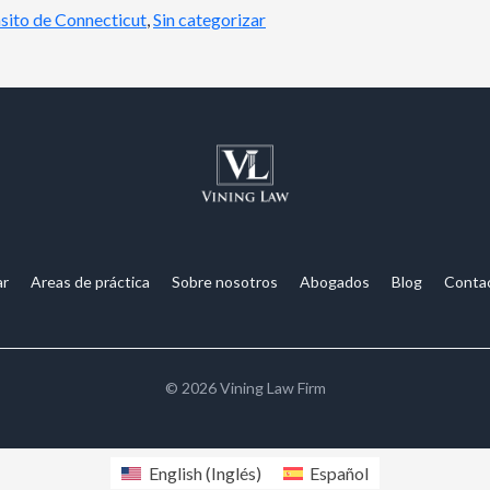
nsito de Connecticut
,
Sin categorizar
ar
Areas de práctica
Sobre nosotros
Abogados
Blog
Conta
©
2026
Vining Law Firm
English
(
Inglés
)
Español